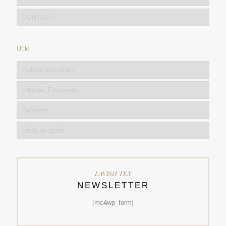
CONTACT
Utile
Galerie foto-video
Intrebari Frecvente
Referinte
Unde ne gasiti
LAVISH TEX
NEWSLETTER
[mc4wp_form]