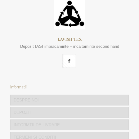
LAVISH TEX
Depozit IASI imbracaminte – incaltaminte second hand
Informatii
DESPRE NOI
DEPOZIT
INFORMTII DE LIVRARE
TERMENI SI CONDITII